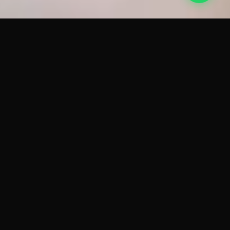
CLARIFICACIÓN Y RETENCIÓN
EFICIENTE
DECANTADORES Y
SEPARADORES
La clarificación por gravedad y la separación
hidrodinámica son etapas críticas en el
pretratamiento de aguas residuales. Nuestros
decantadores y separadores están diseñados con
ingeniería de precisión para maximizar la
superficie de sedimentación en el menor espacio